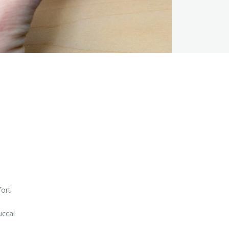
fort
uccal